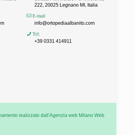
222, 20025 Legnano MI, Italia
E-mail
om
info@ortopediaalbanito.com
Tel:
+39 0331 414911
namento realizzato dall'
Agenzia web Milano
Web