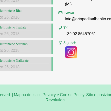
zo 26, 2018
(MI)
elettroniche Rho
E-mail
zo 26, 2018
info@ortopediaalbanito.c
elettroniche Tradate
Tel:
zo 26, 2018
+39 02 86457061
Seguici:
elettroniche Saronno
zo 26, 2018
elettroniche Gallarate
zo 26, 2018
erved. |
Mappa del sito
|
Privacy e Cookie Policy.
Sito e posizio
Revolution.