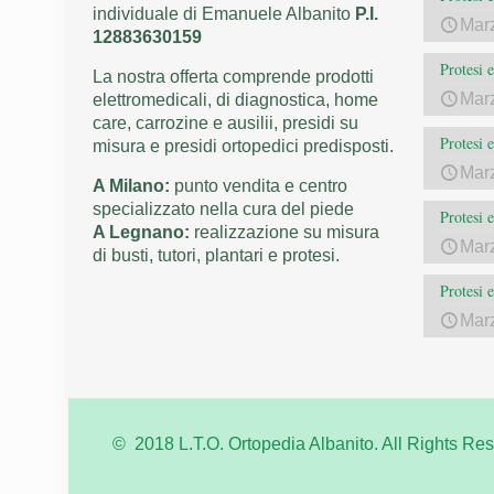
individuale di Emanuele Albanito
P.I.
Mar
12883630159
Protesi 
La nostra offerta comprende prodotti
Mar
elettromedicali, di diagnostica, home
care, carrozine e ausilii, presidi su
Protesi 
misura e presidi ortopedici predisposti.
Mar
A Milano:
punto vendita e centro
specializzato nella cura del piede
Protesi 
A Legnano:
realizzazione su misura
Mar
di busti, tutori, plantari e protesi.
Protesi 
Mar
© 2018 L.T.O. Ortopedia Albanito. All Rights Res