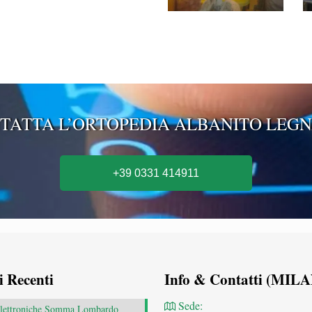
TATTA L’ORTOPEDIA ALBANITO LEG
+39 0331 414911
i Recenti
Info & Contatti (MIL
Sede:
 elettroniche Somma Lombardo