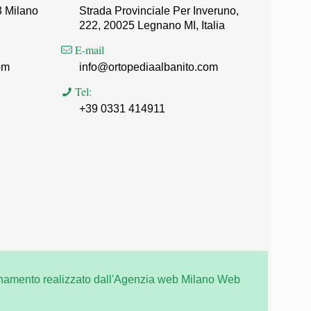
3 Milano
Strada Provinciale Per Inveruno,
222, 20025 Legnano MI, Italia
E-mail
om
info@ortopediaalbanito.com
Tel:
+39 0331 414911
namento realizzato dall'
Agenzia web Milano
Web