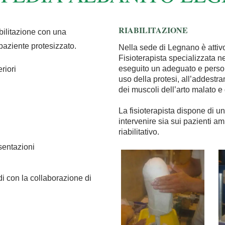
RIABILITAZIONE
abilitazione con una
 paziente protesizzato.
Nella sede di Legnano è attivo
Fisioterapista specializzata n
eseguito un adeguato e persona
riori
uso della protesi, all’addest
dei muscoli dell’arto malato e
La fisioterapista dispone di u
intervenire sia sui pazienti amp
riabilitativo.
sentazioni
i con la collaborazione di