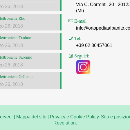
Via C. Correnti, 20 - 2012
zo 26, 2018
(MI)
elettroniche Rho
E-mail
zo 26, 2018
info@ortopediaalbanito.c
elettroniche Tradate
Tel:
zo 26, 2018
+39 02 86457061
Seguici:
elettroniche Saronno
zo 26, 2018
elettroniche Gallarate
zo 26, 2018
erved. |
Mappa del sito
|
Privacy e Cookie Policy.
Sito e posizio
Revolution.