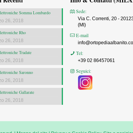
i Recenti
Info & Contatti (MIL
Sede:
 elettroniche Somma Lombardo
Via C. Correnti, 20 - 2012
zo 26, 2018
(MI)
elettroniche Rho
E-mail
zo 26, 2018
info@ortopediaalbanito.c
elettroniche Tradate
Tel:
zo 26, 2018
+39 02 86457061
Seguici:
elettroniche Saronno
zo 26, 2018
elettroniche Gallarate
zo 26, 2018