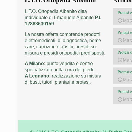
L.T.O. Ortopedia Albanito
Articol
L.T.O. Ortopedia Albanito ditta
Protesi
individuale di Emanuele Albanito
P.I.
Mar
12883630159
Protesi 
La nostra offerta comprende prodotti
Mar
elettromedicali, di diagnostica, home
care, carrozine e ausilii, presidi su
Protesi 
misura e presidi ortopedici predisposti.
Mar
A Milano:
punto vendita e centro
specializzato nella cura del piede
Protesi 
A Legnano:
realizzazione su misura
Mar
di busti, tutori, plantari e protesi.
Protesi 
Mar