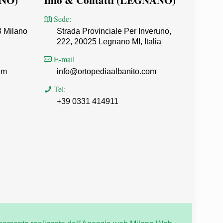
ANO)
Info & Contatti (LEGNANO)
Sede:
3 Milano
Strada Provinciale Per Inveruno,
222, 20025 Legnano MI, Italia
E-mail
om
info@ortopediaalbanito.com
Tel:
+39 0331 414911